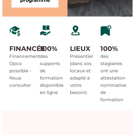
programme
FINANCÉE
100%
LIEUX
100%
Financement
des
Présentiel
des
Opco
supports
(dans vos
stagiaires
possible -
de
locaux et
ont une
Nous
formation
adapté à
attestation
consulter
disponible
votre
nominative
en ligne
besoin)
de
formation