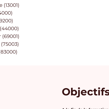
e (13001)
14000)
29200)
 (44000)
r (69001)
e (75003)
 (83000)
Objectif