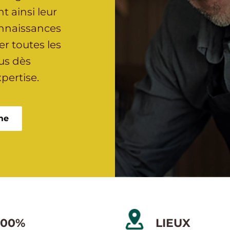
t ainsi leur
onnaissances
r toutes les
ous dès
pertise.
me
100%
LIEUX