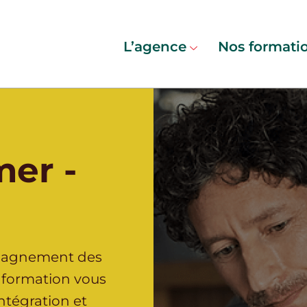
L’agence
Nos formati
mer -
pagnement des
e formation vous
intégration et