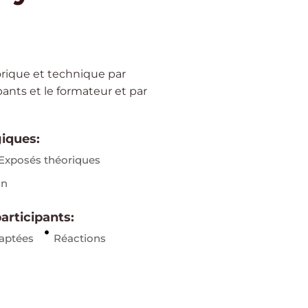
rique et technique par
pants et le formateur et par
iques:
Exposés théoriques
on
rticipants:
aptées
Réactions