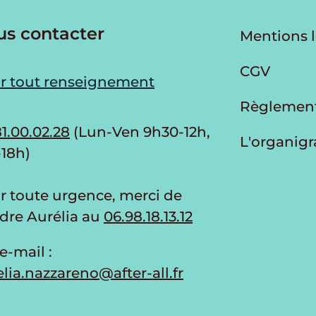
us contacter
Mentions 
CGV
r tout renseignement
Règlement
1.00.02.28
(Lun-Ven 9h30-12h,
L'organi
-18h)
r toute urgence, merci de
ndre Aurélia au
06.98.18.13.12
e-mail :
lia.nazzareno@after-all.fr