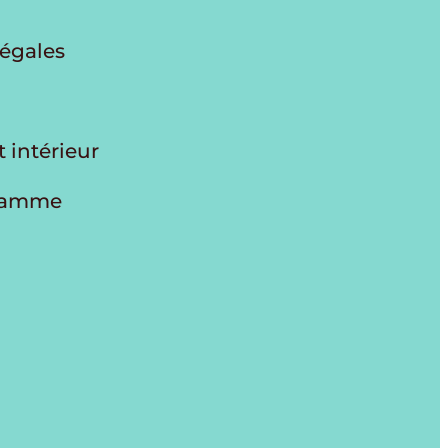
légales
 intérieur
gramme