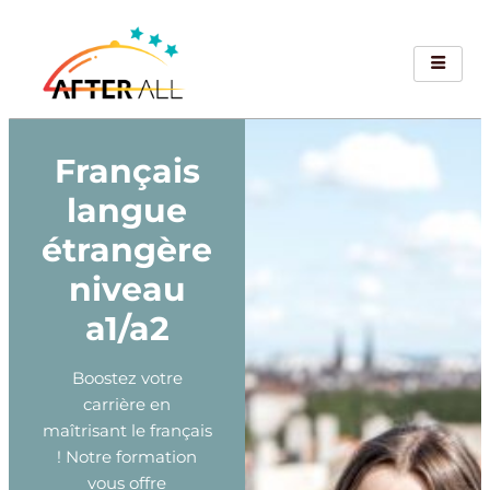
Français
langue
étrangère
niveau
a1/a2
Boostez votre
carrière en
maîtrisant le français
! Notre formation
vous offre