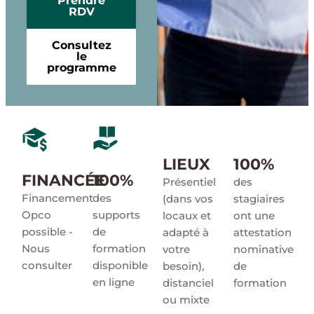
Prendre
RDV
Consultez
le
programme
LIEUX
100%
FINANCÉE
100%
Présentiel
des
Financement
des
(dans vos
stagiaires
Opco
supports
locaux et
ont une
possible -
de
adapté à
attestation
Nous
formation
votre
nominative
consulter​​
disponible
besoin),
de
en ligne
distanciel
formation
ou mixte