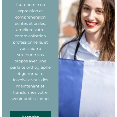
l’autonomie en
expression et
compréhension
écrites et orales,
améliore votre
communication
professionnelle, et
vous aide à
structurer vos
propos avec une
parfaite orthographe
et grammaire.
Inscrivez-vous dès
maintenant et
transformez votre
avenir professionnel.