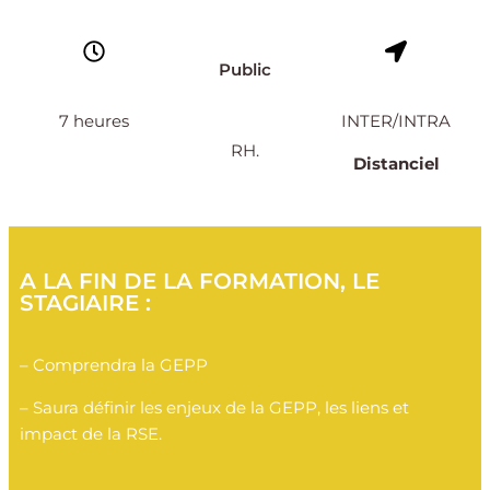
Public
7 heures
INTER/INTRA
RH.
Distanciel
A LA FIN DE LA FORMATION, LE
STAGIAIRE :
– Comprendra la GEPP
– Saura définir les enjeux de la GEPP, les liens et
impact de la RSE.