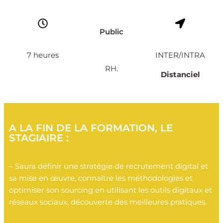
Public
7 heures
INTER/INTRA
RH.
Distanciel
A LA FIN DE LA FORMATION, LE
STAGIAIRE :
– Saura définir une stratégie de recrutement digital et
sa mise en œuvre, connaître les méthodologies et
optimiser son sourcing en utilisant les outils digitaux et
réseaux sociaux, découverte des meilleures pratiques.