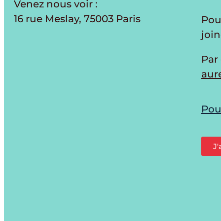
Venez nous voir :
16 rue Meslay, 75003 Paris
Pou
joi
Par 
aure
Pou
J'