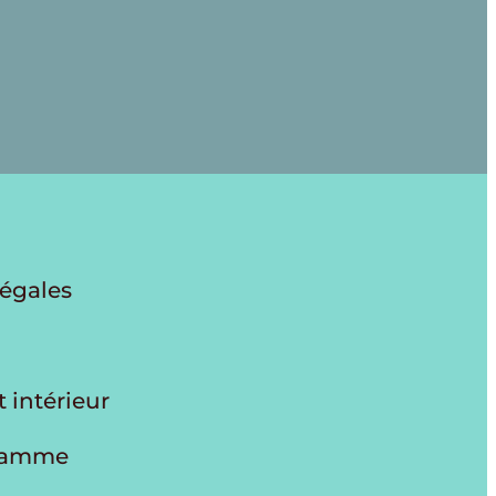
légales
 intérieur
gramme