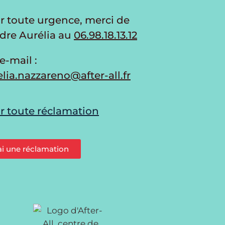
r toute urgence, merci de
ndre Aurélia au
06.98.18.13.12
e-mail :
lia.nazzareno@after-all.fr
r toute réclamation
ai une réclamation