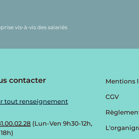
prise vis-à-vis des salariés
us contacter
Mentions 
CGV
r tout renseignement
Règlement
1.00.02.28
(Lun-Ven 9h30-12h,
L'organi
-18h)