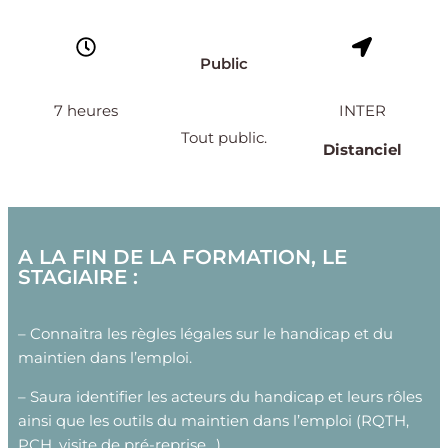
Public
7 heures
INTER
Tout public.
Distanciel
A LA FIN DE LA FORMATION, LE
STAGIAIRE :
– Connaitra les règles légales sur le handicap et du
maintien dans l’emploi.
– Saura identifier les acteurs du handicap et leurs rôles
ainsi que les outils du maintien dans l’emploi (RQTH,
PCH, visite de pré-reprise…)