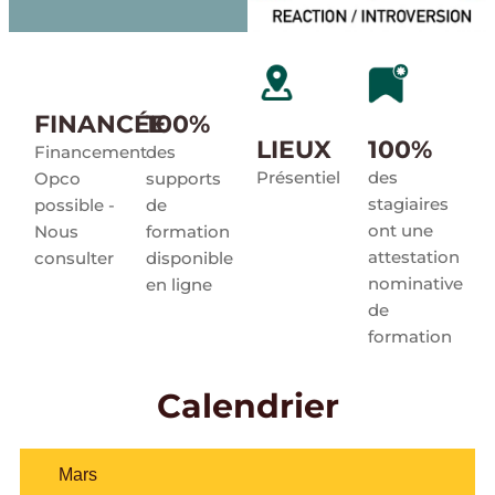
FINANCÉE
100%
LIEUX
100%
Financement
des
Présentiel
des
Opco
supports
stagiaires
possible -
de
ont une
Nous
formation
attestation
consulter​
disponible
nominative
en ligne
de
formation
Calendrier
Mars