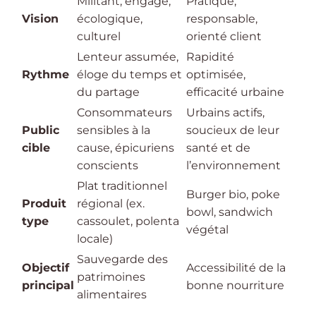
Militant, engagé,
Pratique,
Vision
écologique,
responsable,
culturel
orienté client
Lenteur assumée,
Rapidité
Rythme
éloge du temps et
optimisée,
du partage
efficacité urbaine
Consommateurs
Urbains actifs,
Public
sensibles à la
soucieux de leur
cible
cause, épicuriens
santé et de
conscients
l’environnement
Plat traditionnel
Burger bio, poke
Produit
régional (ex.
bowl, sandwich
type
cassoulet, polenta
végétal
locale)
Sauvegarde des
Objectif
Accessibilité de la
patrimoines
principal
bonne nourriture
alimentaires