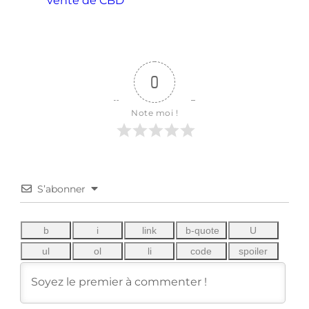
vente de CBD
0
Note moi !
S’abonner