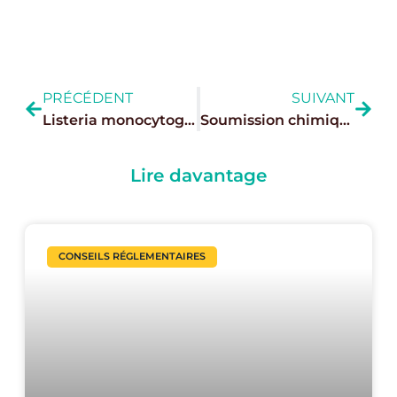
PRÉCÉDENT
SUIVANT
Listeria monocytogenes : ce qui change au 1er juillet 2026 avec le règlement (UE) 2024/2895
Soumission chimique : les cafés, bars et établissements de nuit appelés à renforcer leurs réflexes de prévention
Lire davantage
CONSEILS RÉGLEMENTAIRES