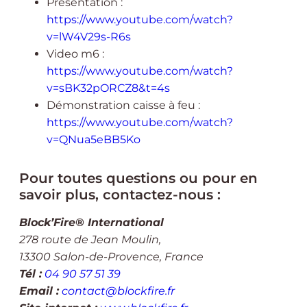
Présentation :
https://www.youtube.com/watch?
v=lW4V29s-R6s
Video m6 :
https://www.youtube.com/watch?
v=sBK32pORCZ8&t=4s
Démonstration caisse à feu :
https://www.youtube.com/watch?
v=QNua5eBB5Ko
Pour toutes questions ou pour en
savoir plus, contactez-nous :
Block’Fire® International
278 route de Jean Moulin,
13300 Salon-de-Provence, France
Tél :
04 90 57 51 39
Email :
contact@blockfire.fr