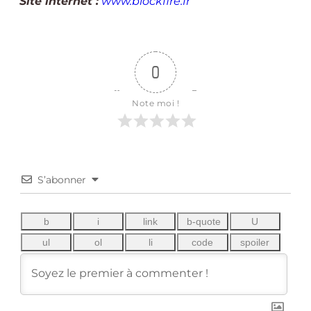
Site internet :
www.blockfire.fr
0
Note moi !
S’abonner