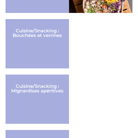
Cuisine/Snacking :
Bouchées et verrines
Cuisine/Snacking :
Mignardises apéritives