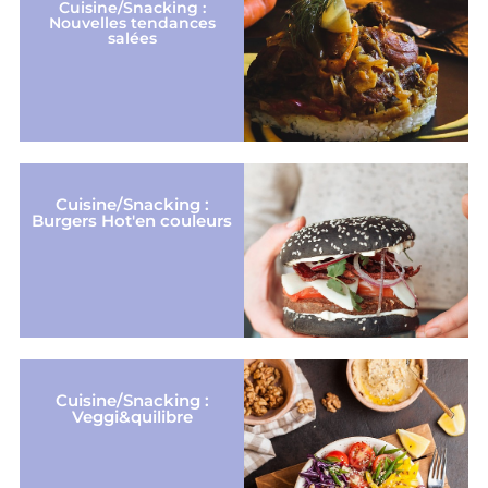
Cuisine/Snacking :
Nouvelles tendances
salées
Cuisine/Snacking :
Burgers Hot'en couleurs
Cuisine/Snacking :
Veggi&quilibre