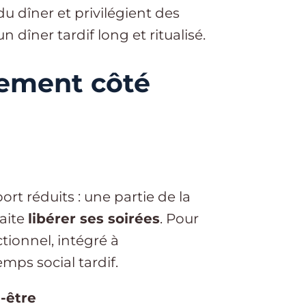
du dîner et privilégient des
n dîner tardif long et ritualisé.
ement côté
ort réduits : une partie de la
haite
libérer ses soirées
. Pour
tionnel, intégré à
mps social tardif.
n-être