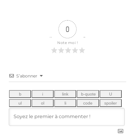
0
Note moi !
S’abonner