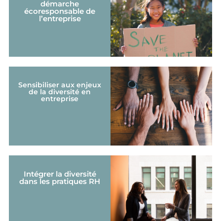
démarche
écoresponsable de
l’entreprise
Sensibiliser aux enjeux
de la diversité en
entreprise
Intégrer la diversité
dans les pratiques RH