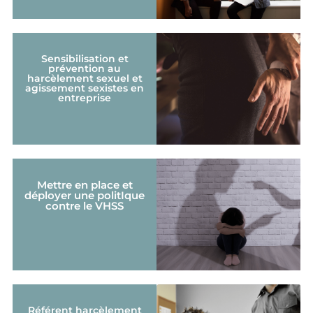
Sensibilisation et
prévention au
harcèlement sexuel et
agissement sexistes en
entreprise
Mettre en place et
déployer une politIque
contre le VHSS
Référent harcèlement