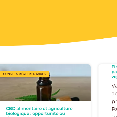
Fi
pa
CONSEILS RÉGLEMENTAIRES
vo
Va
ac
pr
CBD alimentaire et agriculture
Pa
biologique : opportunité ou