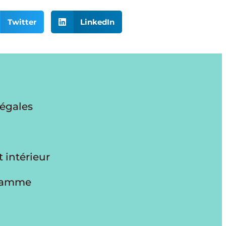
Twitter
LinkedIn
légales
 intérieur
gramme