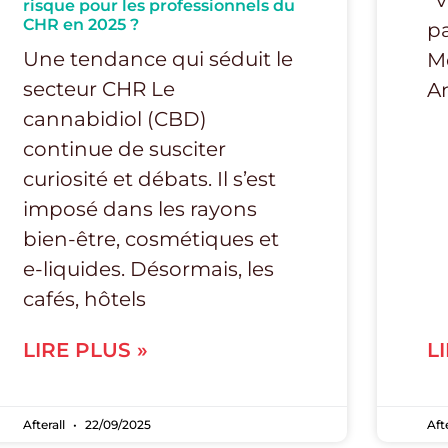
“v
risque pour les professionnels du
CHR en 2025 ?
pa
Une tendance qui séduit le
Mé
secteur CHR Le
A
cannabidiol (CBD)
continue de susciter
curiosité et débats. Il s’est
imposé dans les rayons
bien-être, cosmétiques et
e-liquides. Désormais, les
cafés, hôtels
LIRE PLUS »
L
Afterall
22/09/2025
Aft