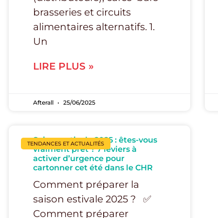
brasseries et circuits
alimentaires alternatifs. 1.
Un
LIRE PLUS »
Afterall
25/06/2025
Saison estivale 2025 : êtes-vous
TENDANCES ET ACTUALITÉS
vraiment prêt ? 7 leviers à
activer d’urgence pour
cartonner cet été dans le CHR
Comment préparer la
saison estivale 2025 ? ✅
Comment préparer