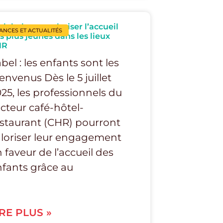
 label pour valoriser l’accueil
ANCES ET ACTUALITÉS
s plus jeunes dans les lieux
HR
bel : les enfants sont les
envenus Dès le 5 juillet
25, les professionnels du
cteur café-hôtel-
staurant (CHR) pourront
loriser leur engagement
 faveur de l’accueil des
fants grâce au
IRE PLUS »