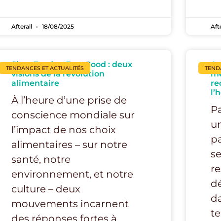
Afterall
18/08/2025
Aft
Slow Food vs Fast Good : deux
Ac
TENDANCES ET ACTUALITÉS
TEND
visions de la révolution
mé
alimentaire
re
l’
À l’heure d’une prise de
Pa
conscience mondiale sur
un
l’impact de nos choix
pa
alimentaires – sur notre
se
santé, notre
re
environnement, et notre
dé
culture – deux
da
mouvements incarnent
t
des réponses fortes à