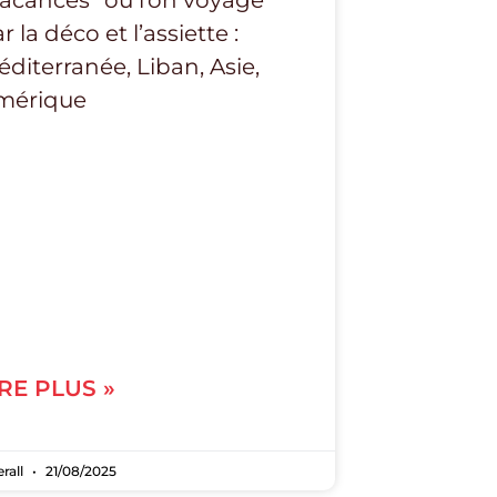
acances” où l’on voyage
r la déco et l’assiette :
diterranée, Liban, Asie,
mérique
IRE PLUS »
erall
21/08/2025