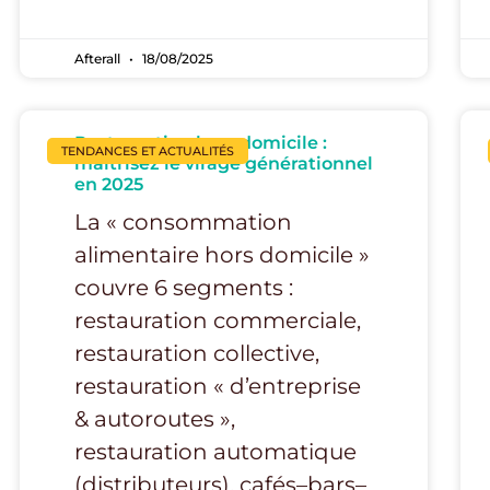
Afterall
18/08/2025
Restauration hors domicile :
TENDANCES ET ACTUALITÉS
maîtrisez le virage générationnel
en 2025
La « consommation
alimentaire hors domicile »
couvre 6 segments :
restauration commerciale,
restauration collective,
restauration « d’entreprise
& autoroutes »,
restauration automatique
(distributeurs), cafés–bars–