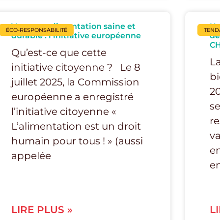
Vers une alimentation saine et
Un
ÉCO-RESPONSABILITÉ
TEND
durable : l’initiative européenne
de
C
Qu’est-ce que cette
La
initiative citoyenne ? Le 8
bi
juillet 2025, la Commission
20
européenne a enregistré
se
l’initiative citoyenne «
re
L’alimentation est un droit
va
humain pour tous ! » (aussi
en
appelée
en
LIRE PLUS »
L